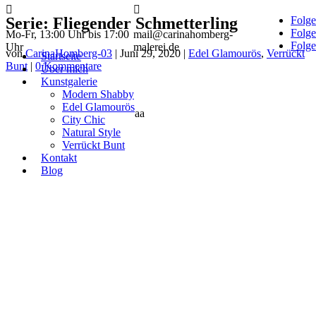


Serie: Fliegender Schmetterling
Folg
Folg
Mo-Fr, 13:00 Uhr bis 17:00
mail@carinahomberg-
Folg
Uhr
malerei.de
von
CarinaHomberg-03
|
Juni 29, 2020
|
Edel Glamourös
,
Verrückt
Startseite
Bunt
|
0 Kommentare
Über mich
Kunstgalerie
Modern Shabby
Edel Glamourös
a
a
City Chic
Natural Style
Verrückt Bunt
Kontakt
Blog